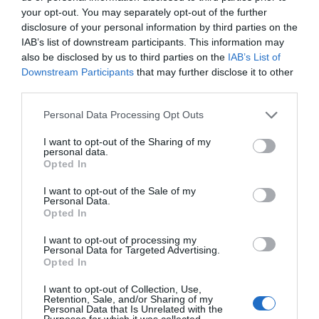
your opt-out. You may separately opt-out of the further
Laisser un commentaire
disclosure of your personal information by third parties on the
IAB’s list of downstream participants. This information may
Votre adresse e-mail ne sera pas publiée.
Les champs
also be disclosed by us to third parties on the
IAB’s List of
obligatoires sont indiqués avec
*
Downstream Participants
that may further disclose it to other
third parties.
Commentaire
*
Personal Data Processing Opt Outs
I want to opt-out of the Sharing of my
personal data.
Opted In
I want to opt-out of the Sale of my
Personal Data.
Opted In
I want to opt-out of processing my
Personal Data for Targeted Advertising.
Opted In
I want to opt-out of Collection, Use,
Retention, Sale, and/or Sharing of my
Nom
*
Personal Data that Is Unrelated with the
Purposes for which it was collected.