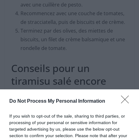
avec une cuillère de pesto.
Recommencez avec une couche de tomates,
de stracciatella, puis de biscuits et de crème.
Terminez par des olives, des miettes de
biscuits, un filet de crème balsamique et une
rondelle de tomate.
Conseils pour un
tiramisu salé encore
plus rafraîchissant et
Do Not Process My Personal Information
léger
If you wish to opt-out of the sale, sharing to third parties, or
Pour profiter pleinement du rafraîchissement, préparez
processing of your personal or sensitive information for
targeted advertising by us, please use the below opt-out
ce plat quelques heures à l’avance et laissez-le reposer
section to confirm your selection. Please note that after your
au réfrigérateur dans des bocaux bien fermés. Sortez-