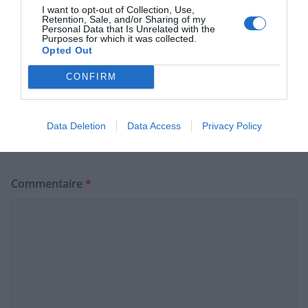
I want to opt-out of Collection, Use,
Chaleur intense : ajustez votre frigo pour préserver
Retention, Sale, and/or Sharing of my
Personal Data that Is Unrelated with the
vos courses
Purposes for which it was collected.
Opted Out
CONFIRM
Laisser un commentaire
Votre adresse e-mail ne sera pas publiée.
Les champs
Data Deletion
Data Access
Privacy Policy
obligatoires sont indiqués avec
*
Commentaire
*