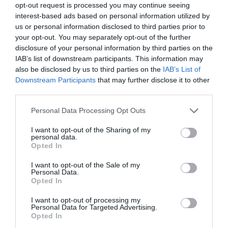
opt-out request is processed you may continue seeing
le juste avant de servir, afin qu’il reste bien frais. En cas
interest-based ads based on personal information utilized by
de pique-nique par temps chaud, utilisez un sac
us or personal information disclosed to third parties prior to
isotherme avec des pains de glace et placez les bocaux
your opt-out. You may separately opt-out of the further
disclosure of your personal information by third parties on the
à l’ombre.
IAB’s list of downstream participants. This information may
also be disclosed by us to third parties on the
IAB’s List of
Pour alléger la recette, vous pouvez remplacer une
Downstream Participants
that may further disclose it to other
partie du mascarpone par du yaourt grec ou du
third parties.
fromage frais. Optez pour des biscuits moins salés ou à
Personal Data Processing Opt Outs
base de céréales complètes, et préparez un pesto
maison avec beaucoup d’herbes et un peu moins
I want to opt-out of the Sharing of my
d’huile. Accompagnez ce plat d’une grande salade de
personal data.
Opted In
tomates, de concombres ou de pastèque, et d’une
boisson fraîche aromatisée au citron ou au basilic.
I want to opt-out of the Sale of my
Personal Data.
Opted In
I want to opt-out of processing my
Personal Data for Targeted Advertising.
Découvrez 10 recettes de courgettes irrésistibles en
Opted In
un clin d’œil